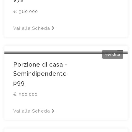
€ 960.000
Vai alla Scheda
Erbusco
Piazza della Chiesa6
vendita
Porzione di casa -
Semindipendente
p99
€ 900.000
Vai alla Scheda
Brescia
Corso Giacomo Matteotti66