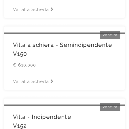
Vai alla Scheda
Desenzano del Garda
Via Commissario G. Palatucci4
vendita
Villa a schiera - Semindipendente
V150
€ 610.000
Vai alla Scheda
Brescia
Via Quinta Quartiere Abba43
vendita
Villa - Indipendente
V152