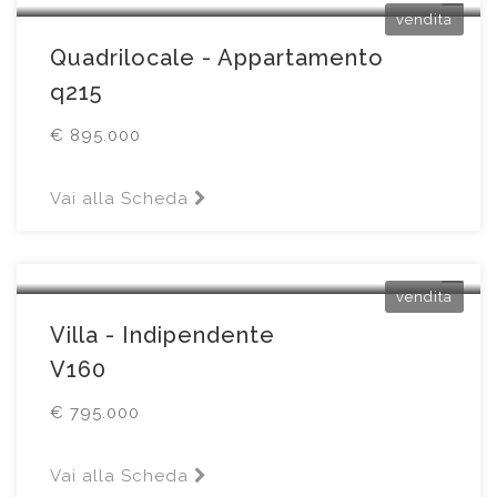
vendita
Quadrilocale - Appartamento
q215
€ 895.000
Vai alla Scheda
San Felice del Benaco
Via del Convento
vendita
Villa - Indipendente
V160
€ 795.000
Vai alla Scheda
Castiglione delle Stiviere