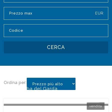
EUR
CERCA
Ordina per:
Manerba del Garda
VIA SCAZZOLA19
vendita