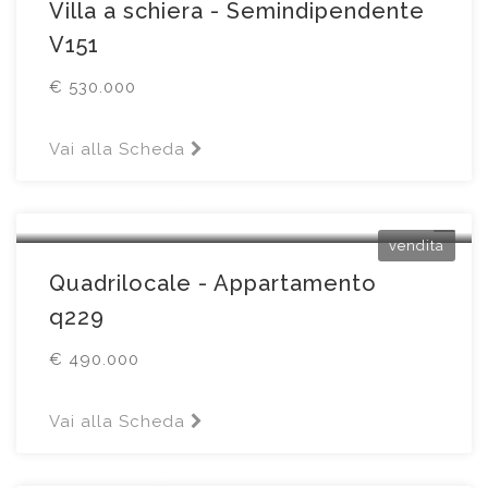
Villa a schiera - Semindipendente
V151
€ 530.000
Vai alla Scheda
Flero
Via Nazioni Unite36
vendita
Quadrilocale - Appartamento
q229
€ 490.000
Vai alla Scheda
Brescia
Via X Giornate73