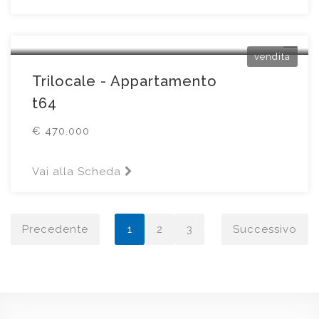
Erbusco
Piazza Della Chiesa6
vendita
Trilocale - Appartamento
t64
€ 470.000
Vai alla Scheda
Precedente
1
2
3
Successivo