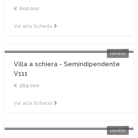
€ 600.000
Vai alla Scheda
Gussago
Via Santolino4
vendita
Villa a schiera - Semindipendente
V111
€ 569.000
Vai alla Scheda
Desenzano del Garda
Via Commissario G.Palatucci4
vendita