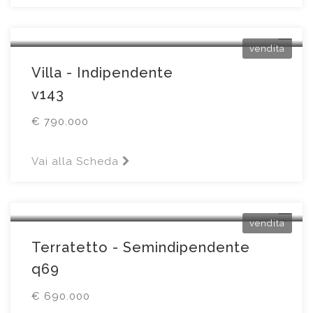
Via Napoleone Buonaparte24
vendita
Villa - Indipendente
v143
€ 790.000
Vai alla Scheda
Erbusco
Piazza Della Chiesa6
vendita
Terratetto - Semindipendente
q69
€ 690.000