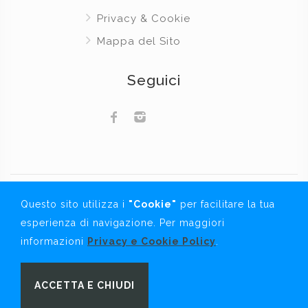
Privacy & Cookie
Mappa del Sito
Seguici
Questo sito utilizza i
"Cookie"
per facilitare la tua
Copyright © 2019 COM Immobiliare Snc.
esperienza di navigazione. Per maggiori
informazioni
Privacy e Cookie Policy
.
Notice
: Undefined index: subType in
ACCETTA E CHIUDI
/home/informc/comimmobiliare/it/elenco.php
on