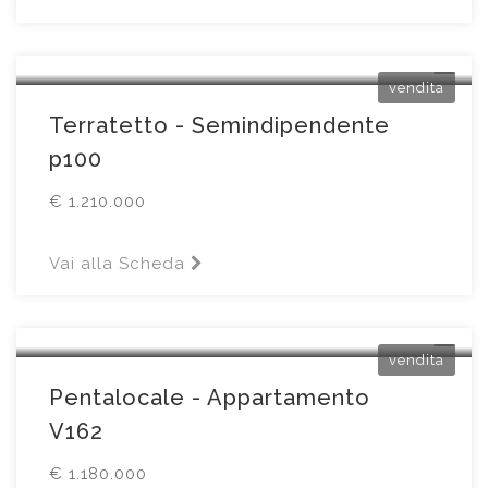
Erbusco
Piazza Chiesa6
vendita
Terratetto - Semindipendente
p100
€ 1.210.000
Vai alla Scheda
Brescia
nd
vendita
Pentalocale - Appartamento
V162
€ 1.180.000