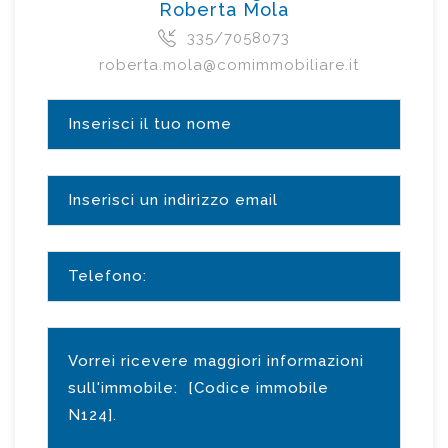
Roberta Mola
335/7058073
roberta.mola@comimmobiliare.it